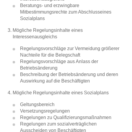
Mitbestimmungs-Praxis
Beratungs- und erzwingbare
Mitbestimmungsrechte zum Abschlusseines
Handbuch Wirtschaftsausschuss
Sozialplans
Mögliche Regelungsinhalte eines
Wirtschaftsausschuss und Betriebsrat
Interessenausgleichs
Übergang in den Ruhestand
Regelungsvorschläge zur Vermeidung größerer
Nachteile für die Belegschaft
Betriebliche Alterversorgung
Regelungsvorschläge aus Anlass der
Betriebsänderung
Mitbestimmung bei Veräußerung und
Beschreibung der Betriebsänderung und deren
Auswirkung auf die Beschäftigten
Restrukturierung
Mögliche Regelungsinhalte eines Sozialplans
Wirtschaftswissen von A-Z
Geltungsbereich
Controlling im Versicherungs-
Versetzungsregelungen
Unternehmen
Regelungen zu Qualifizierungsmaßnahmen
Regelungen zum sozialverträglichen
Ausscheiden von Beschäftigten
Handbuch Personalplanung