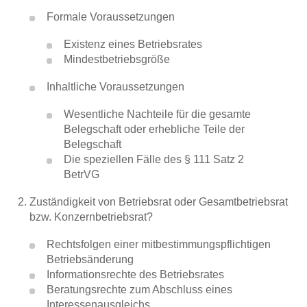
Interessenausgleich und Sozialplan
Formale Voraussetzungen
Existenz eines Betriebsrates
Beschäftigungssicherung, Betriebs-
Mindestbetriebsgröße
und Dienstvereinbarungen + CD
Inhaltliche Voraussetzungen
Interessenausgleich und Sozialplan -
Betriebs- und Dienstvereinbarungen
Wesentliche Nachteile für die gesamte
Belegschaft oder erhebliche Teile der
Belegschaft
Trendbericht: Höhe der Abfindung
Die speziellen Fälle des § 111 Satz 2
BetrVG
Übernahme durch Finanzinvestoren
(IGM)
Zuständigkeit von Betriebsrat oder Gesamtbetriebsrat
bzw. Konzernbetriebsrat?
Personalplanung (IGM)
Rechtsfolgen einer mitbestimmungspflichtigen
Betriebsänderung
Personalplanung
Informationsrechte des Betriebsrates
Beratungsrechte zum Abschluss eines
Der Wirtschaftsausschuss in der
Interessenausgleichs