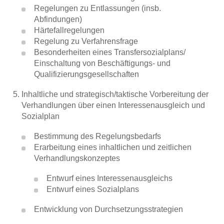
Regelungen zu Entlassungen (insb.
Abfindungen)
Variable Vergütung (Artikel)
Härtefallregelungen
Regelung zu Verfahrensfrage
Handbuch für die Einigungsstelle
Besonderheiten eines Transfersozialplans/
Einschaltung von Beschäftigungs- und
Die Einigungsstelle, Handlungshilfe
Qualifizierungsgesellschaften
für Betriebsräte und Vertrauensleute
Inhaltliche und strategisch/taktische Vorbereitung der
Verhandlungen über einen Interessenausgleich und
SAP Arbeit Management
Sozialplan
Projektkompass SAP
Bestimmung des Regelungsbedarfs
Erarbeitung eines inhaltlichen und zeitlichen
Verhandlungskonzeptes
Artikel in Zeitschriften
Entwurf eines Interessenausgleichs
Entwurf eines Sozialplans
Entwicklung von Durchsetzungsstrategien