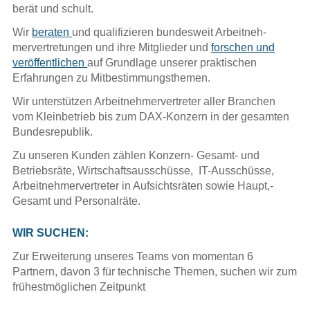
berät und schult.
Interessenausgleich und Sozialplan
Wir
beraten
und qualifizieren bundesweit Arbeitneh­
Beschäftigungssicherung, Betriebs-
mervertretungen und ihre Mitglieder und
forschen und
und Dienstvereinbarungen + CD
veröffentlichen
auf Grundlage unserer praktischen
Erfahrungen zu Mitbestimmungsthemen.
Interessenausgleich und Sozialplan -
Wir unterstützen Arbeitnehmervertreter aller Branchen
Betriebs- und Dienstvereinbarungen
vom Kleinbetrieb bis zum DAX-Konzern in der gesamten
Bundesrepublik.
Trendbericht: Höhe der Abfindung
Zu unseren Kunden zählen Konzern- Gesamt- und
Betriebsräte, Wirtschaftsausschüsse, IT-Ausschüsse,
Übernahme durch Finanzinvestoren
Arbeitnehmervertreter in Aufsichtsräten sowie Haupt,-
(IGM)
Gesamt und Personalräte.
Personalplanung (IGM)
WIR SUCHEN:
Zur Erweiterung unseres Teams von momentan 6
Personalplanung
Partnern, davon 3 für technische Themen, suchen wir zum
frühestmöglichen Zeitpunkt
Der Wirtschaftsausschuss in der