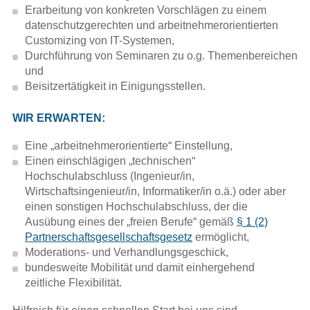
Erarbeitung von konkreten Vorschlägen zu einem
datenschutzgerechten und arbeitnehmer­orientierten
Variable Vergütung (Artikel)
Customizing von IT-Systemen,
Durchführung von Seminaren zu o.g. Themenbereichen
Handbuch für die Einigungsstelle
und
Beisitzertätigkeit in Einigungsstellen.
Die Einigungsstelle, Handlungshilfe
WIR ERWARTEN:
für Betriebsräte und Vertrauensleute
Eine „arbeitnehmerorientierte“ Einstellung,
SAP Arbeit Management
Einen einschlägigen „technischen“
Hochschulabschluss (Ingenieur/in,
Projektkompass SAP
Wirtschaftsingenieur/in, Informatiker/in o.ä.) oder aber
einen sonstigen Hochschulabschluss, der die
Artikel in Zeitschriften
Ausübung eines der „freien Berufe“ gemäß
§ 1 (2)
Partnerschaftsgesellschaftsgesetz
ermöglicht,
Moderations- und Verhandlungsgeschick,
bundesweite Mobilität und damit einhergehend
zeitliche Flexibilität.