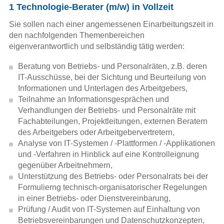
Mitbestimmungs-Praxis
1 Technologie-Berater (m/w) in Vollzeit
Sie sollen nach einer angemessenen Einarbeitungszeit in
Handbuch Wirtschaftsausschuss
den nachfolgenden Themenbereichen
eigenverantwortlich und selbständig tätig werden:
Wirtschaftsausschuss und Betriebsrat
Beratung von Betriebs- und Personalräten, z.B. deren
Übergang in den Ruhestand
IT-Ausschüsse, bei der Sichtung und Beurteilung von
Informationen und Unterlagen des Arbeitgebers,
Teilnahme an Informationsgesprächen und
Betriebliche Alterversorgung
Verhandlungen der Betriebs- und Personalräte mit
Fachabteilungen, Projektleitungen, externen Beratern
Mitbestimmung bei Veräußerung und
des Arbeitgebers oder Arbeitge­bervertretern,
Restrukturierung
Analyse von IT-Systemen / -Plattformen / -Applikationen
und -Verfahren in Hinblick auf eine Kontrolleignung
Wirtschaftswissen von A-Z
gegenüber Arbeitnehmern,
Unterstützung des Betriebs- oder Personalrats bei der
Controlling im Versicherungs-
Formulierng technisch-organisatorischer Regelungen
in einer Betriebs- oder Dienstvereinbarung,
Unternehmen
Prüfung / Audit von IT-Systemen auf Einhaltung von
Betriebsvereinbarungen und Datenschutzkonzepten,
Handbuch Personalplanung