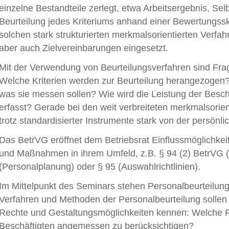
einzelne Bestandteile zerlegt, etwa Arbeitsergebnis, Sel
Beurteilung jedes Kriteriums anhand einer Bewertungssk
solchen stark strukturierten merkmalsorientierten Verf
aber auch Zielvereinbarungen eingesetzt.
Mit der Verwendung von Beurteilungsverfahren sind Fra
Welche Kriterien werden zur Beurteilung herangezogen?
was sie messen sollen? Wie wird die Leistung der Besch
erfasst? Gerade bei den weit verbreiteten merkmalsorient
trotz standardisierter Instrumente stark von der persön
Das BetrVG eröffnet dem Betriebsrat Einflussmöglichkei
und Maßnahmen in ihrem Umfeld, z.B. § 94 (2) BetrVG (
(Personalplanung) oder § 95 (Auswahlrichtlinien).
Im Mittelpunkt des Seminars stehen Personalbeurteilunge
Verfahren und Methoden der Personalbeurteilung sollen kr
Rechte und Gestaltungsmöglichkeiten kennen: Welche Re
Beschäftigten angemessen zu berücksichtigen?