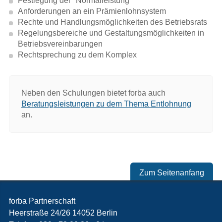
Festlegung der "Normalleistung"
Interessenausgleich und Sozialplan
Anforderungen an ein Prämienlohnsystem
Rechte und Handlungsmöglichkeiten des Betriebsrats
Beschäftigungssicherung, Betriebs-
Regelungsbereiche und Gestaltungsmöglichkeiten in
Betriebsvereinbarungen
und Dienstvereinbarungen + CD
Rechtsprechung zu dem Komplex
Interessenausgleich und Sozialplan -
Betriebs- und Dienstvereinbarungen
Neben den Schulungen bietet forba auch
Beratungsleistungen zu dem Thema Entlohnung
Trendbericht: Höhe der Abfindung
an.
Übernahme durch Finanzinvestoren
(IGM)
Personalplanung (IGM)
Zum Seitenanfang
Personalplanung
forba Partnerschaft
Heerstraße 24/26
14052
Berlin
Der Wirtschaftsausschuss in der