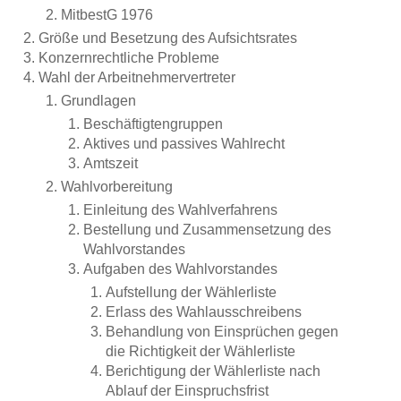
Interessenausgleich und Sozialplan
MitbestG 1976
Größe und Besetzung des Aufsichtsrates
Konzernrechtliche Probleme
Beschäftigungssicherung, Betriebs-
Wahl der Arbeitnehmervertreter
und Dienstvereinbarungen + CD
Grundlagen
Interessenausgleich und Sozialplan -
Beschäftigtengruppen
Aktives und passives Wahlrecht
Betriebs- und Dienstvereinbarungen
Amtszeit
Wahlvorbereitung
Trendbericht: Höhe der Abfindung
Einleitung des Wahlverfahrens
Bestellung und Zusammensetzung des
Übernahme durch Finanzinvestoren
Wahlvorstandes
(IGM)
Aufgaben des Wahlvorstandes
Aufstellung der Wählerliste
Personalplanung (IGM)
Erlass des Wahlausschreibens
Behandlung von Einsprüchen gegen
Personalplanung
die Richtigkeit der Wählerliste
Berichtigung der Wählerliste nach
Der Wirtschaftsausschuss in der
Ablauf der Einspruchsfrist