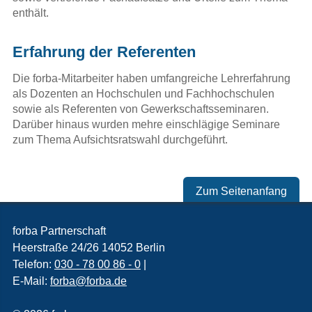
enthält.
Erfahrung der Referenten
Die forba-Mitarbeiter haben umfangreiche Lehrerfahrung
als Dozenten an Hochschulen und Fachhochschulen
sowie als Referenten von Gewerkschaftsseminaren.
Darüber hinaus wurden mehre einschlägige Seminare
zum Thema Aufsichtsratswahl durchgeführt.
Zum Seitenanfang
forba Partnerschaft
Heerstraße 24/26
14052
Berlin
Telefon:
030 - 78 00 86 - 0
|
E-Mail:
forba@forba.de