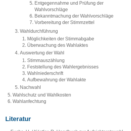
Mitbestimmungs-Praxis
Entgegennahme und Prüfung der
Wahlvorschläge
Bekanntmachung der Wahlvorschläge
Handbuch Wirtschaftsausschuss
Vorbereitung der Stimmzettel
Wirtschaftsausschuss und Betriebsrat
Wahldurchführung
Möglichkeiten der Stimmabgabe
Übergang in den Ruhestand
Überwachung des Wahlaktes
Auswertung der Wahl
Betriebliche Alterversorgung
Stimmauszählung
Feststellung des Wahlergebnisses
Wahlniederschrift
Mitbestimmung bei Veräußerung und
Aufbewahrung der Wahlakte
Restrukturierung
Nachwahl
Wahlschutz und Wahlkosten
Wirtschaftswissen von A-Z
Wahlanfechtung
Controlling im Versicherungs-
Unternehmen
Literatur
Handbuch Personalplanung