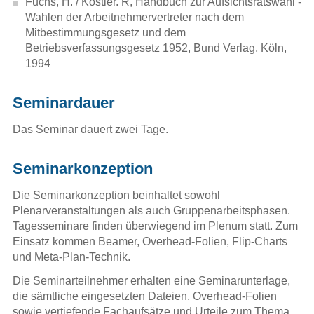
Fuchs, H. / Köstler. R, Handbuch zur Aufsichtsratswahl -
Wahlen der Arbeitnehmervertreter nach dem
Mitbestimmungsgesetz und dem
Variable Vergütung (Artikel)
Betriebsverfassungsgesetz 1952, Bund Verlag, Köln,
1994
Handbuch für die Einigungsstelle
Seminardauer
Die Einigungsstelle, Handlungshilfe
für Betriebsräte und Vertrauensleute
Das Seminar dauert zwei Tage.
SAP Arbeit Management
Seminarkonzeption
Projektkompass SAP
Die Seminarkonzeption beinhaltet sowohl
Plenarveranstaltungen als auch Gruppenarbeitsphasen.
Artikel in Zeitschriften
Tagesseminare finden überwiegend im Plenum statt. Zum
Einsatz kommen Beamer, Overhead-Folien, Flip-Charts
und Meta-Plan-Technik.
Die Seminarteilnehmer erhalten eine Seminarunterlage,
die sämtliche eingesetzten Dateien, Overhead-Folien
sowie vertiefende Fachaufsätze und Urteile zum Thema