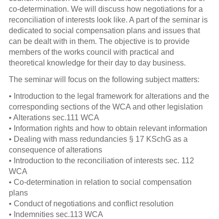
Interessenausgleich und Sozialplan
co-determination. We will discuss how negotiations for a
reconciliation of interests look like. A part of the seminar is
dedicated to social compensation plans and issues that
Beschäftigungssicherung, Betriebs-
can be dealt with in them. The objective is to provide
und Dienstvereinbarungen + CD
members of the works council with practical and
theoretical knowledge for their day to day business.
Interessenausgleich und Sozialplan -
The seminar will focus on the following subject matters:
Betriebs- und Dienstvereinbarungen
• Introduction to the legal framework for alterations and the
Trendbericht: Höhe der Abfindung
corresponding sections of the WCA and other legislation
• Alterations sec.111 WCA
Übernahme durch Finanzinvestoren
• Information rights and how to obtain relevant information
• Dealing with mass redundancies § 17 KSchG as a
(IGM)
consequence of alterations
• Introduction to the reconciliation of interests sec. 112
Personalplanung (IGM)
WCA
• Co-determination in relation to social compensation
Personalplanung
plans
• Conduct of negotiations and conflict resolution
Der Wirtschaftsausschuss in der
• Indemnities sec.113 WCA