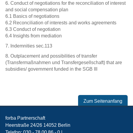
6. Conduct of negotiations for the reconciliation of interest
and social compensation plan
Variable Vergütung (Artikel)
6.1 Basics of negotiations
6.2 Reconciliation of interests and works agreements
Handbuch für die Einigungsstelle
6.3 Conduct of negotiation
6.4 Insights from mediation
Die Einigungsstelle, Handlungshilfe
7. Indemnities sec.113
für Betriebsräte und Vertrauensleute
8. Outplacement and possibilities of transfer
(Transfermaßnahmen und Transfergesellschaft) that are
SAP Arbeit Management
subsidies/ government funded in the SGB III
Projektkompass SAP
Artikel in Zeitschriften
Zum Seitenanfang
forba Partnerschaft
Heerstraße 24/26
14052
Berlin
Telefon:
030 - 78 00 86 - 0
|