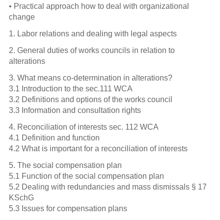
Mitbestimmungs-Praxis
• Practical approach how to deal with organizational
change
Handbuch Wirtschaftsausschuss
1. Labor relations and dealing with legal aspects
2. General duties of works councils in relation to
Wirtschaftsausschuss und Betriebsrat
alterations
Übergang in den Ruhestand
3. What means co-determination in alterations?
3.1 Introduction to the sec.111 WCA
3.2 Definitions and options of the works council
Betriebliche Alterversorgung
3.3 Information and consultation rights
Mitbestimmung bei Veräußerung und
4. Reconciliation of interests sec. 112 WCA
Restrukturierung
4.1 Definition and function
4.2 What is important for a reconciliation of interests
Wirtschaftswissen von A-Z
5. The social compensation plan
5.1 Function of the social compensation plan
Controlling im Versicherungs-
5.2 Dealing with redundancies and mass dismissals § 17
Unternehmen
KSchG
5.3 Issues for compensation plans
Handbuch Personalplanung