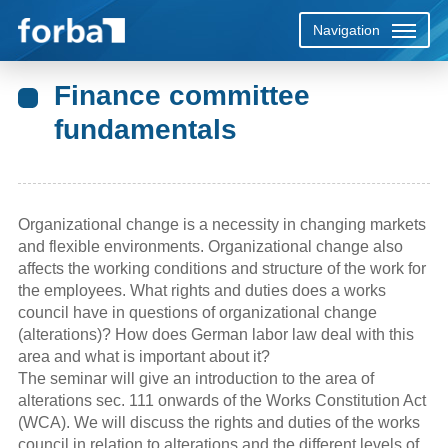
Navigation
Beratung durch forba
Seminarangebote der forba
Übersicht
Übersicht
Übersicht
Übersicht
Übersicht
Übersicht
Übersicht
Übersicht
Übersicht
Übersicht
Übersicht
Übersicht
Übersicht
Übersicht
Übersicht
Übersicht
Übersicht
Übersicht
Übersicht
Übersicht
Übersicht
Übersicht
Übersicht
Übersicht
Über uns
Kontaktdaten
Finance committee
fundamentals
Hinzuziehung als Sachverständige
Vorlaufarbeiten, Semiardurchführung und -
Bilanzanalyse leicht gemacht
Vorwort
Einleitung
Vorwort
Vorwort
Leseprobe
Vorwort
Vorwort
Vorwort
Vorwort
Inhaltsverzeichnis
Vorwort
Vorwort
Einleitung
Einleitung
Vorwort
Vorwort
Inhaltsverzeichnis
Vorwort/Einleitung
Vorwort
Einleitung
Vorwort
Einleitung
Vorwort
Unser Team
Anreise
kosten
Einsatz in der Einigungsstelle
Inhaltsverzeichnis
Betriebsänderungen -
Inhaltsverzeichnis
Leseprobe
Inhaltsverzeichnis
Inhaltsverzeichnis
Leseprobe
Inhaltsverzeichnis
Inhaltsverzeichnis
Inhaltsverzeichnis
Literaturverzeichnis
Inhaltsverzeichnis
Inhaltsverzeichnis
Inhaltsverzeichnis
Inhaltsverzeichnis
Leseprobe
Inhaltsverzeichnis
Inhaltsverzeichnis
Inhaltsverzeichnis
Leseprobe
Inhaltsverzeichnis
Inhaltsverzeichnis
Inhaltsverzeichnis
Stellenausschreibung
Verschlüsselung
Seminar offers in English
Interessensausgleich - Sozialplan
Leseprobe
Leseprobe
Inhaltsverzeichnis
Leseprobe
Stichwortverzeichnis
Inhaltsverzeichnis
Leseprobe
Leseprobe
Leseprobe
Leseprobe
Leseprobe
Leseprobe
Leseprobe
Inhaltsverzeichnis
Leseprobe
Leseprobe
Leseprobe
Inhaltsverzeichnis
Leseprobe
Leseprobe
Leseprobe
Organizational change is a necessity in changing markets
Handbuch Interessenausgleich und
and flexible environments. Organizational change also
affects the working conditions and structure of the work for
Sozialplan
Glossar
Schlagwortverzeichnis
Schlagwortverzeichnis
Stichwortverzeichnis
Schlagwortverzeichnis
Schlagwortverzeichnis
Stichwortverzeichnis
Stichwortverzeichnis
Stichwortverzeichnis
Schlagwortverzeichnis
Literaturverzeichnis
Stichwortverzeichnis
Literaturverzeichnis
Literaturverzeichnis
Schlagwortverzeichnis
Schlagwortverzeichnis
Verzeichnis der Übersichten und Checklisten
Stichwortverzeichnis
the employees. What rights and duties does a works
council have in questions of organizational change
Betriebsänderung, Interessenausgleich,
Stichwortverzeichnis
Schlagwortverzeichnis
Schlagwortverzeichnis
Schlagwortverzeichnis
Literaturverzeichnis
(alterations)? How does German labor law deal with this
Sozialplan: PraxisCheck digital + CD
area and what is important about it?
Schlagwortverzeichnis
The seminar will give an introduction to the area of
Der Betriebsübergang
alterations sec. 111 onwards of the Works Constitution Act
(WCA). We will discuss the rights and duties of the works
Beschäftigungssicherung,
council in relation to alterations and the different levels of